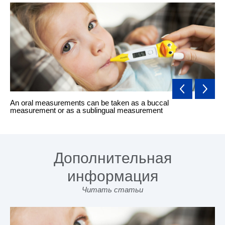
an
An oral measurements can be taken as a buccal
Ea
measurement or as a sublingual measurement
inf
Дополнительная
информация
Читать статьи