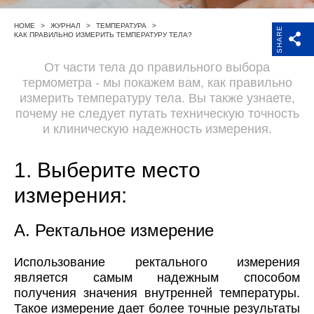
Поддержка
HOME
>
ЖУРНАЛ
>
ТЕМПЕРАТУРА
>
SHARE
КАК ПРАВИЛЬНО ИЗМЕРИТЬ ТЕМПЕРАТУРУ ТЕЛА?
Компания
От части тела до правильного выбора
термометра - мы покажем вам, как правильно
измерить температуру тела. Вы также узнаете,
почему не следует путать техническую точность
и клиническую надежность измерения.
1. Выберите место
измерения:
A. Ректальное измерение
Использование ректального измерения
является самым надежным способом
получения значения внутренней температуры.
Такое измерение дает более точные результаты