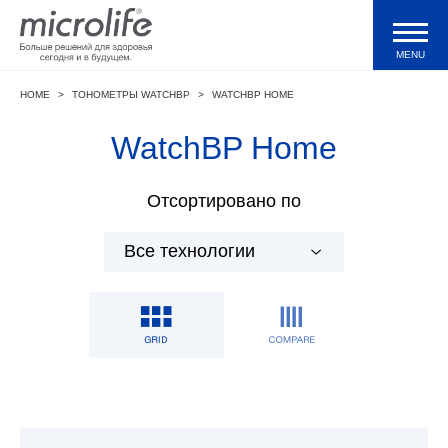
MENU
HOME
>
ТОНОМЕТРЫ WATCHBP
>
WATCHBP HOME
Продукция
WatchBP Home
Тонометры WatchBP
Отсортировано по
Валидации и клинические исследования
Технологии
Журнал