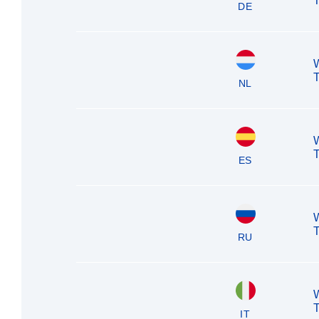
T
DE
T
NL
T
ES
T
RU
T
IT