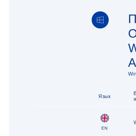
П
O
W
A
Wi
Язык
EN