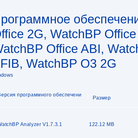
рограммное обеспечен
ffice 2G, WatchBP Office
atchBP Office ABI, Watc
FIB, WatchBP O3 2G
ndows
Версия программного обеспечени
Размер
я
WatchBP Analyzer V1.7.3.1
122.12 MB