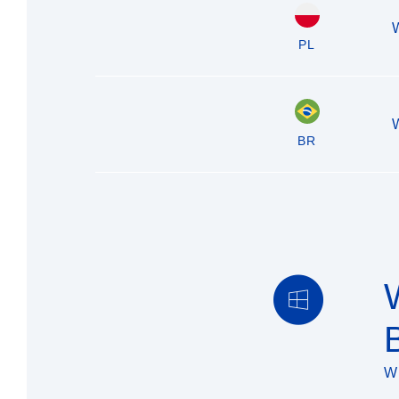
PL
BR
W