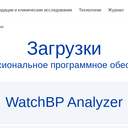
идации и клинические исследования
Технологии
Журнал
НИЕ
Загрузки
иональное программное обе
Поддержка по
Загрузка
 Office
метры
вис
Термометры
WatchBP O3
WatchBP Ho
Молокоотсо
О нас
изделиям
программног
WatchBP Analyzer
обеспечени