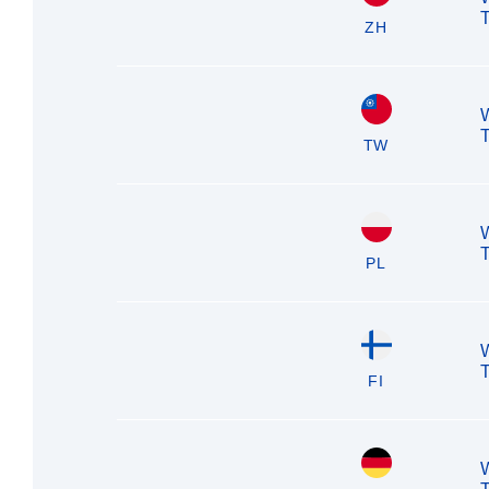
T
ZH
T
TW
T
PL
T
FI