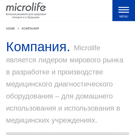
MENU
HOME
>
КОМПАНИЯ
Продукция
Компания.
Microlife
Тонометры WatchBP
является лидером мирового рынка
в разработке и производстве
Валидации и клинические исследования
медицинского диагностического
Технологии
оборудования – для домашнего
использования и использования в
Журнал
медицинских учреждениях.