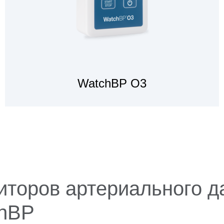
WatchBP O3
ПОСМОТРЕТЬ
ИЗДЕЛИЯ
иторов артериального д
chBP