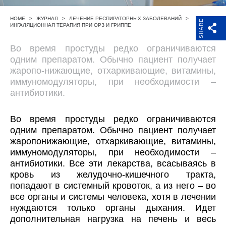
Поддержка
HOME
>
ЖУРНАЛ
>
ЛЕЧЕНИЕ РЕСПИРАТОРНЫХ ЗАБОЛЕВАНИЙ
>
SHARE
ИНГАЛЯЦИОННАЯ ТЕРАПИЯ ПРИ ОРЗ И ГРИППЕ
Компания
Во время простуды редко ограничиваются
одним препаратом. Обычно пациент получает
жаропо-нижающие, отхаркивающие, витамины,
иммуномодуляторы, при необходимости –
антибиотики.
Во время простуды редко ограничиваются
одним препаратом. Обычно пациент получает
жаропонижающие, отхаркивающие, витамины,
иммуномодуляторы, при необходимости –
антибиотики. Все эти лекарства, всасываясь в
кровь из желудочно-кишечного тракта,
попадают в системный кровоток, а из него – во
все органы и системы человека, хотя в лечении
нуждаются только органы дыхания. Идет
дополнительная нагрузка на печень и весь