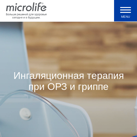
MENU
Продукция
Тонометры WatchBP
Ингаляционная терапия
Валидации и клинические исследования
при ОРЗ и гриппе
Технологии
Журнал