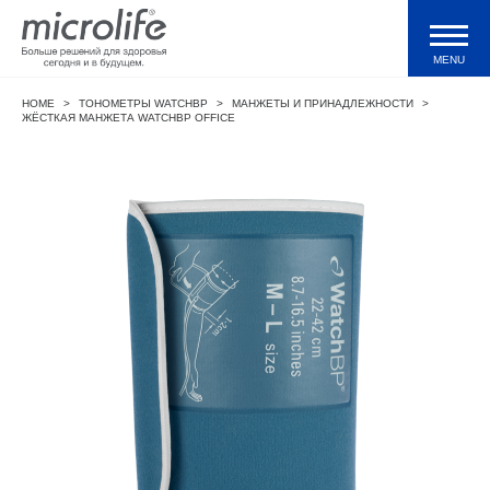
MENU
HOME
>
ТОНОМЕТРЫ WATCHBP
>
МАНЖЕТЫ И ПРИНАДЛЕЖНОСТИ
>
Продукция
ЖЁСТКАЯ МАНЖЕТА WATCHBP OFFICE
Тонометры WatchBP
Валидации и клинические исследования
Технологии
Журнал