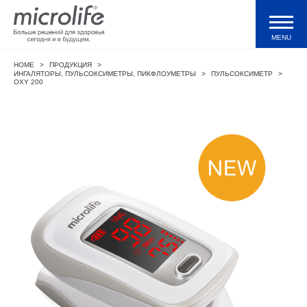
MENU
HOME
>
ПРОДУКЦИЯ
>
Продукция
ИНГАЛЯТОРЫ, ПУЛЬСОКСИМЕТРЫ, ПИКФЛОУМЕТРЫ
>
ПУЛЬСОКСИМЕТР
>
OXY 200
Тонометры WatchBP
Валидации и клинические исследования
Технологии
Журнал