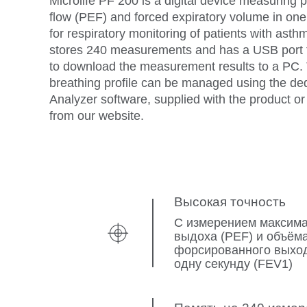
Microlife PF 200 is a digital device measuring 
flow (PEF) and forced expiratory volume in on
for respiratory monitoring of patients with ast
stores 240 measurements and has a USB port t
to download the measurement results to a PC. 
breathing profile can be managed using the d
Analyzer software, supplied with the product 
from our website.
Высокая точность
С измерением максим
выдоха (PEF) и объём
форсированного выход
одну секунду (FEV1)