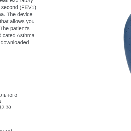
peak expiratory
e second (FEV1)
hma. The device
hat allows you
The patient's
edicated Asthma
or downloaded
ального
а
а за