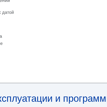
рений
с датой
а
ие
ксплуатации и програм