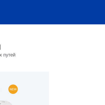
я
х путей