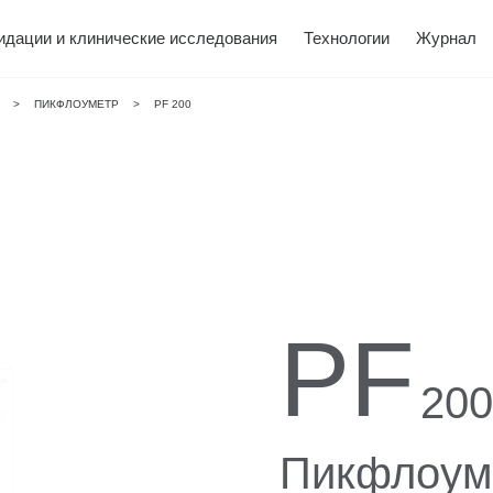
идации и клинические исследования
Технологии
Журнал
>
ПИКФЛОУМЕТР
>
PF 200
Поддержка по
Загрузка
 Office
метры
вис
Термометры
WatchBP O3
WatchBP Ho
Молокоотсо
О нас
PF
изделиям
программног
обеспечени
200
Пикфлоум