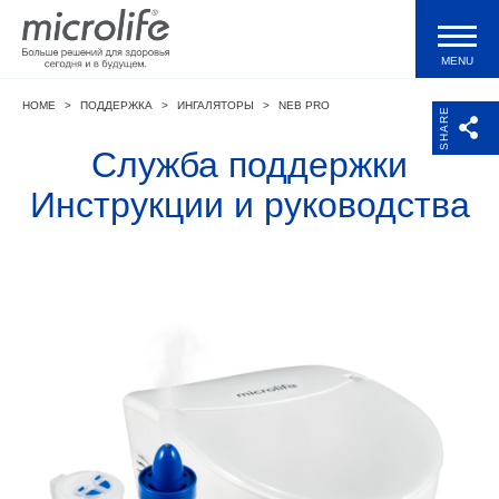
MENU
HOME
>
ПОДДЕРЖКА
>
ИНГАЛЯТОРЫ
>
NEB PRO
Продукция
SHARE
Служба поддержки
Тонометры WatchBP
Инструкции и руководства
Валидации и клинические исследования
Технологии
Журнал