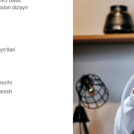
ANO basic
tsion dizayn
o‘llari
ovchi
anish