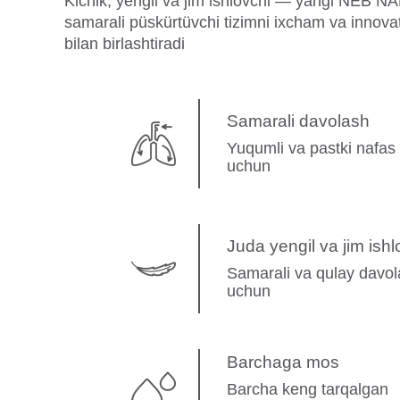
Kichik, yengil va jim ishlovchi — yangi NEB N
samarali püskürtüvchi tizimni ixcham va innova
bilan birlashtiradi
Samarali davolash
Yuqumli va pastki nafas y
uchun
Juda yengil va jim ishl
Samarali va qulay davol
uchun
Barchaga mos
Barcha keng tarqalgan