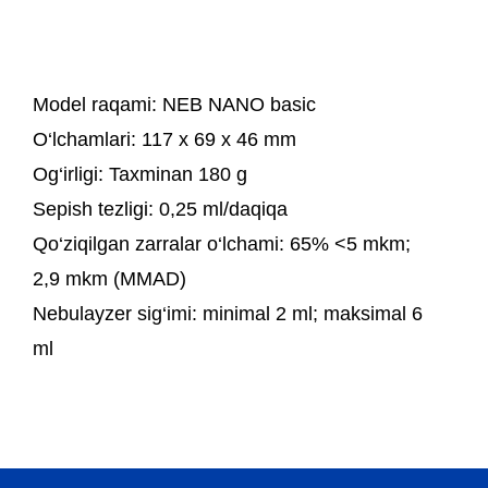
Model raqami
: NEB NANO basic
O‘lchamlari:
117 х 69 х 46 mm
Og‘irligi:
Taxminan 180 g
Sepish tezligi:
0,25 ml/daqiqa
Qo‘ziqilgan zarralar o‘lchami:
65% <5 mkm;
2,9 mkm (MMAD)
Nebulayzer sig‘imi:
minimal 2 ml; maksimal 6
ml