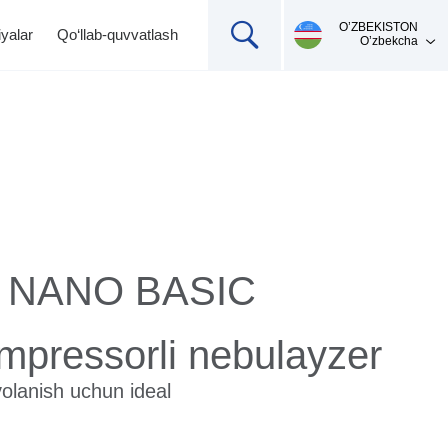
О’ZBEKISTON
yalar
Qo‘llab-quvvatlash
O’zbekcha
B
NANO BASIC
Mahsulotni qo'llab-
Ingalyatorlar,
Termometrlar
pulsoksimetrlar,
quvvatlash
ompressorli nebulayzer
pikfloumetr
olanish uchun ideal