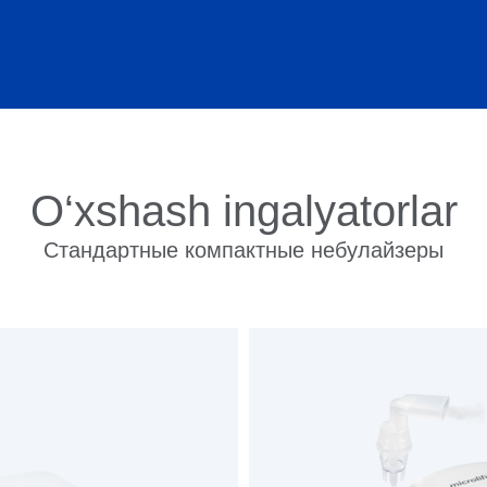
O‘xshash ingalyatorlar
Стандартные компактные небулайзеры