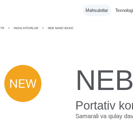
Mahsulotlar
Texnologi
ETR
>
INGALYATORLAR
>
NEB NANO BASIC
NE
Katalog
Tonometrlar
Portativ k
Samarali va qulay dav