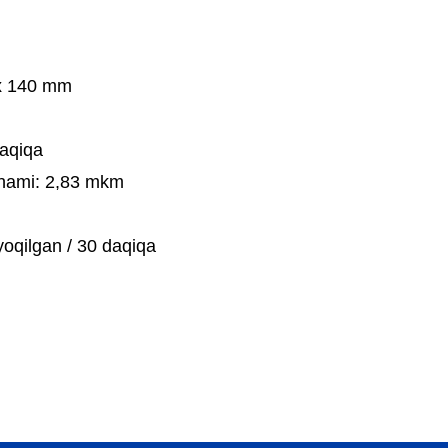
0
x 140 mm
aqiqa
chami:
2,83 mkm
 yoqilgan / 30 daqiqa