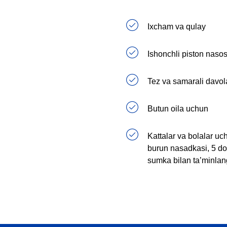
Ixcham va qulay
Ishonchli piston nasos
Tez va samarali davo
Butun oila uchun
Kattalar va bolalar uc
burun nasadkasi, 5 don
sumka bilan ta’minla