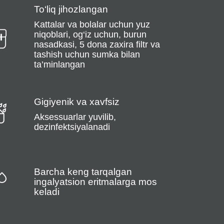
To‘liq jihozlangan
Kattalar va bolalar uchun yuz
niqoblari, og‘iz uchun, burun
nasadkasi, 5 dona zaxira filtr va
tashish uchun sumka bilan
ta’minlangan
Gigiyenik va xavfsiz
Aksessuarlar yuvilib,
dezinfektsiyalanadi
Barcha keng tarqalgan
ingalyatsion eritmalarga mos
keladi