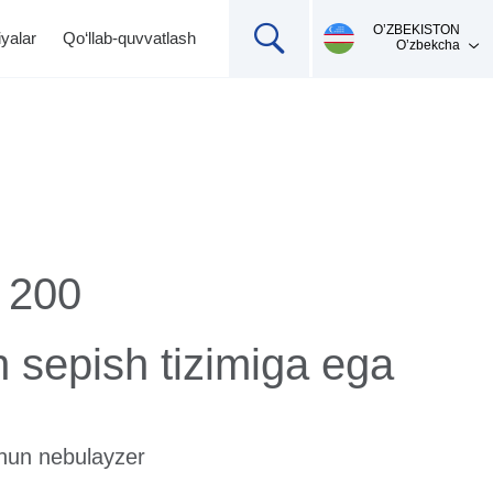
О’ZBEKISTON
yalar
Qo‘llab-quvvatlash
O’zbekcha
B
200
Mahsulotni qo'llab-
Ingalyatorlar,
Termometrlar
pulsoksimetrlar,
quvvatlash
n sepish tizimiga ega
pikfloumetr
hun nebulayzer