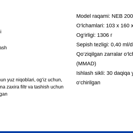
Model raqami:
NEB 20
O‘lchamlari:
103 x 160 
i
Og‘irligi:
1306 г
Sepish tezligi:
0,40 ml/d
lash
Qo‘ziqilgan zarralar o‘l
(MMAD)
Ishlash sikli: 30 daqiqa
hun yuz niqoblari, og‘iz uchun,
o‘chirilgan
a zaxira filtr va tashish uchun
ngan