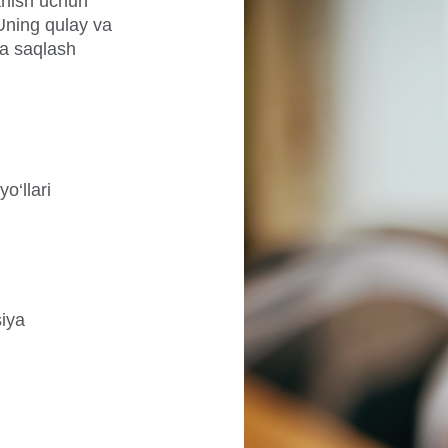
anish uchun
Uning qulay va
va saqlash
o‘llari
siya