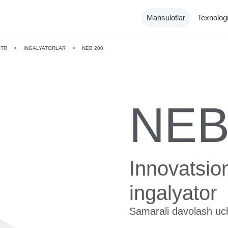
Mahsulotlar
Texnologi
ETR
>
INGALYATORLAR
>
NEB 200
NE
Katalog
Tonometrlar
Innovatsio
ingalyator
Samarali davolash uc