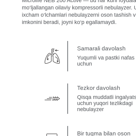
Microlife NEB 200 Active — bu har kuni foydal
mo‘ljallangan oilaviy kompressorli nebulayzer. 
ixcham o‘lchamlari nebulayzerni oson tashish 
imkonini beradi, joyni ko‘p egallamaydi.
Samarali davolash
Yuqumli va pastki nafas y
uchun
Tezkor davolash
Qisqa muddatli ingalyat
uchun yuqori tezlikdagi
nebulayzer
Bir tugma bilan oson