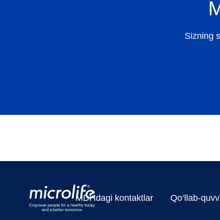
M
Sizning s
MDHdagi kontaktlar
Qo‘llab-quvv