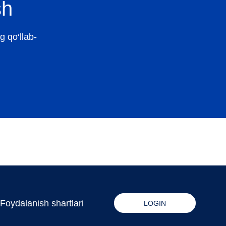
sh
g qo‘llab-
Foydalanish shartlari
LOGIN