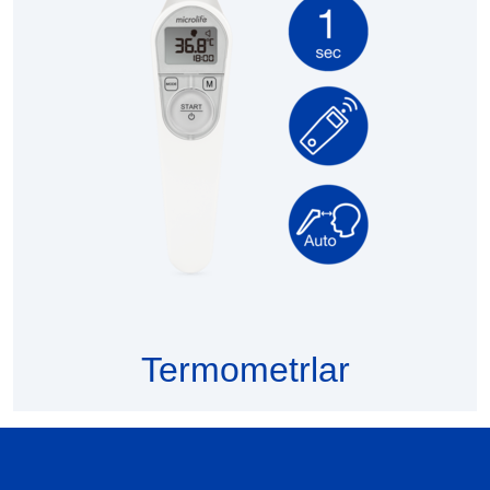
Termometrlar
BATAFSIL MA'LUMOT OLING