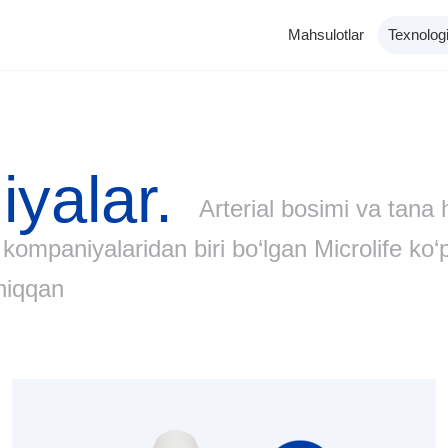
Mahsulotlar
Texnologi
iyalar.
Arterial bosimi va tana h
ompaniyalaridan biri bo‘lgan Microlife ko‘pl
chiqqan
Katalog
Tonometrlar