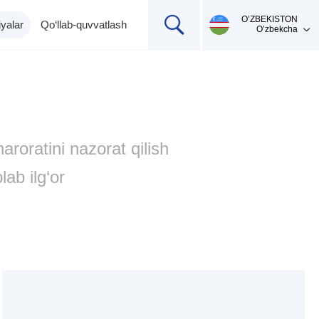
О’ZBEKISTON
yalar
Qo‘llab-quvvatlash
O’zbekcha
aroratini nazorat qilish
ab ilg‘or
Mahsulotni qo'llab-
Ingalyatorlar,
Termometrlar
pulsoksimetrlar,
quvvatlash
pikfloumetr