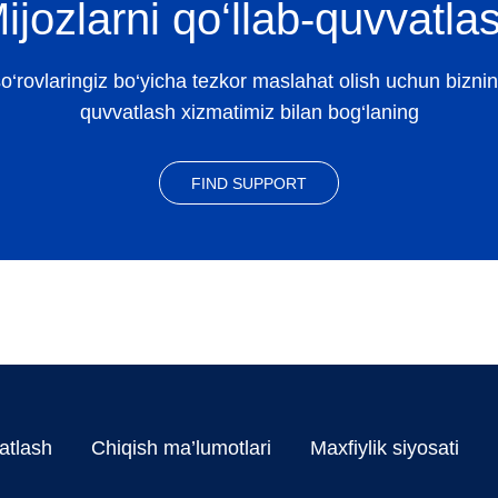
ijozlarni qo‘llab-quvvatla
o‘rovlaringiz bo‘yicha tezkor maslahat olish uchun biznin
quvvatlash xizmatimiz bilan bog‘laning
FIND SUPPORT
atlash
Chiqish ma’lumotlari
Maxfiylik siyosati