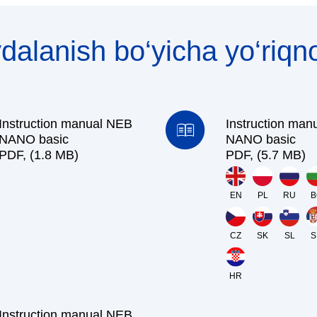
dalanish bo‘yicha yo‘riq
Instruction manual NEB
Instruction man
NANO basic
NANO basic
PDF, (1.8 MB)
PDF, (5.7 MB)
EN
PL
RU
B
CZ
SK
SL
S
HR
Instruction manual NEB