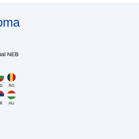
noma
ual NEB
G
RO
R
HU