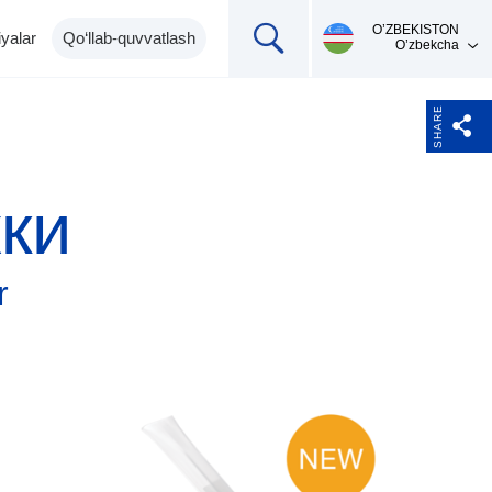
О’ZBEKISTON
yalar
Qo‘llab-quvvatlash
O’zbekcha
SHARE
ки
r
Mahsulotni qo'llab-
Ingalyatorlar,
Termometrlar
pulsoksimetrlar,
quvvatlash
pikfloumetr