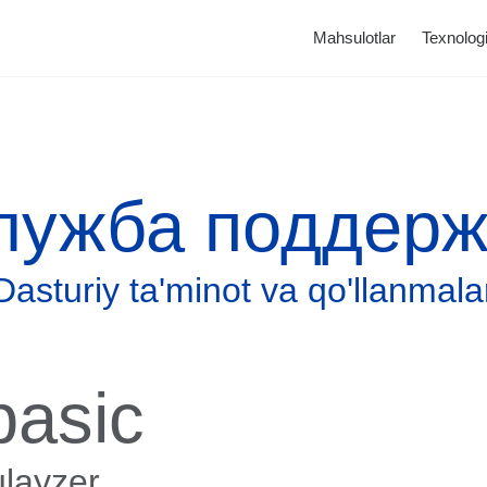
Mahsulotlar
Texnologi
лужба поддерж
Dasturiy ta'minot va qo'llanmala
Katalog
Tonometrlar
asic
ulayzer