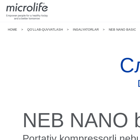
HOME
>
QO‘LLAB-QUVVATLASH
>
INGALYATORLAR
>
NEB NANO BASIC
С
NEB NANO b
Portativ kompressorli neb