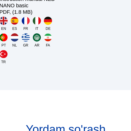
NANO basic
PDF, (1.8 MB)
EN
ES
FR
IT
DE
PT
NL
GR
AR
FA
TR
Yordam so'rash