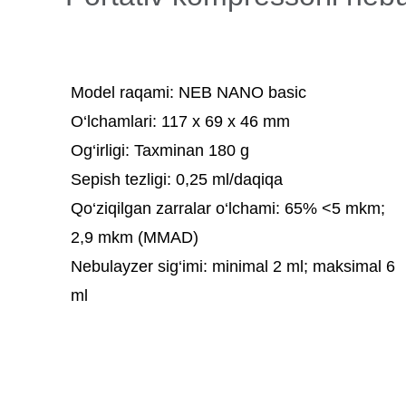
Model raqami
: NEB NANO basic
O‘lchamlari:
117 х 69 х 46 mm
Og‘irligi:
Taxminan 180 g
Sepish tezligi:
0,25 ml/daqiqa
Qo‘ziqilgan zarralar o‘lchami:
65% <5 mkm;
2,9 mkm (MMAD)
Nebulayzer sig‘imi:
minimal 2 ml; maksimal 6
ml