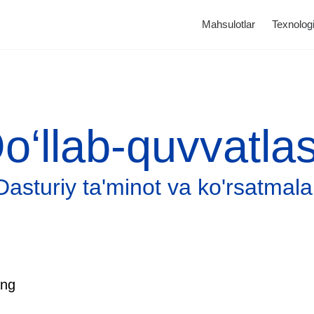
Mahsulotlar
Texnologi
o‘llab-quvvatla
Dasturiy ta'minot va ko'rsatmala
Katalog
Tonometrlar
ang