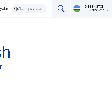
О’ZBEKISTON
yalar
Qo‘llab-quvvatlash
O’zbekcha
sh
r
Mahsulotni qo'llab-
Ingalyatorlar,
Termometrlar
pulsoksimetrlar,
quvvatlash
pikfloumetr