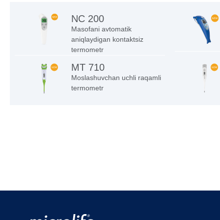
NC 200
Masofani avtomatik
aniqlaydigan kontaktsiz
termometr
MT 710
Moslashuvchan uchli raqamli
termometr