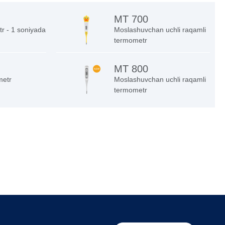
MT 700
r - 1 soniyada
Moslashuvchan uchli raqamli
termometr
MT 800
metr
Moslashuvchan uchli raqamli
termometr