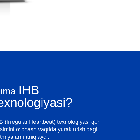
IHB
Nima
exnologiyasi?
B (Irregular Heartbeat) texnologiyasi qon
simini o‘lchash vaqtida yurak urishidagi
itmiyalarni aniqlaydi.