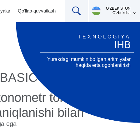
О’ZBEKISTON
yalar
Qo‘llab-quvvatlash
O’zbekcha
TEXNOLOGIYA
IHB
Yurakdagi mumkin bo‘lgan aritmiyalar
haqida erta ogohlantirish
 BASIC
Mahsulotni qo'llab-
Ingalyatorlar,
Termometrlar
onometr tomir urishi
pulsoksimetrlar,
quvvatlash
pikfloumetr
aniqlanishi bilan
aga ega