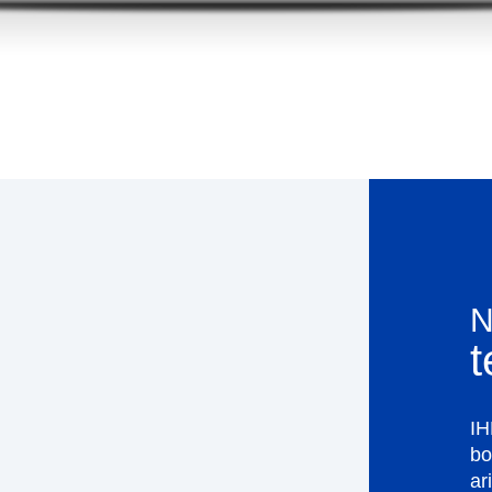
t
IH
bo
ar