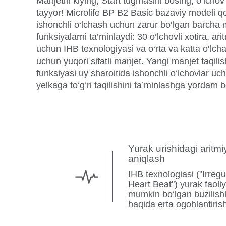
Manjetni kiying, Start tugmasini bosing, o‘lchov 
tayyor! Microlife BP B2 Basic bazaviy modeli q
ishonchli o‘lchash uchun zarur bo‘lgan barcha
funksiyalarni ta’minlaydi: 30 o‘lchovli xotira, ar
uchun IHB texnologiyasi va o‘rta va katta o‘lch
uchun yuqori sifatli manjet. Yangi manjet taqilis
funksiyasi uy sharoitida ishonchli o‘lchovlar u
yelkaga to‘g‘ri taqilishini ta’minlashga yordam b
Yurak urishidagi aritmi
aniqlash
IHB texnologiasi ("Irregu
Heart Beat") yurak faoliy
mumkin bo‘lgan buzilish
haqida erta ogohlantiri