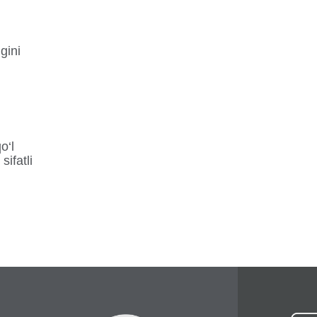
gini
o‘l
sifatli