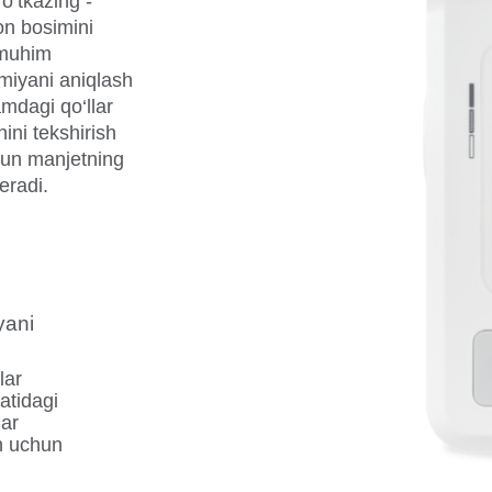
o‘tkazing -
on bosimini
 muhim
itmiyani aniqlash
amdagi qo‘llar
hini tekshirish
chun manjetning
eradi.
yani
lar
atidagi
lar
sh uchun