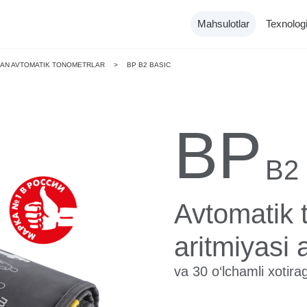
Mahsulotlar
Texnologi
GAN AVTOMATIK TONOMETRLAR
>
BP B2 BASIC
BP
B2
Katalog
Tonometrlar
Avtomatik t
aritmiyasi 
va 30 o‘lchamli xotir