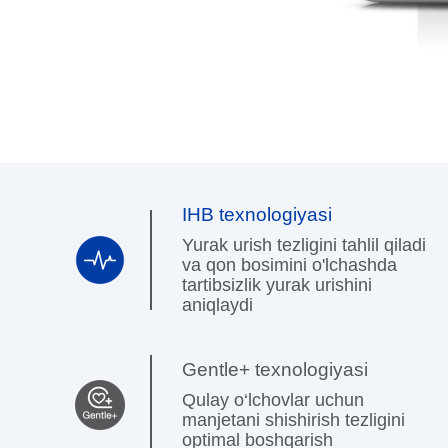
IHB texnologiyasi
Yurak urish tezligini tahlil qiladi
va qon bosimini o'lchashda
tartibsizlik yurak urishini
aniqlaydi
Gentle+ texnologiyasi
Qulay o‘lchovlar uchun
manjetani shishirish tezligini
optimal boshqarish