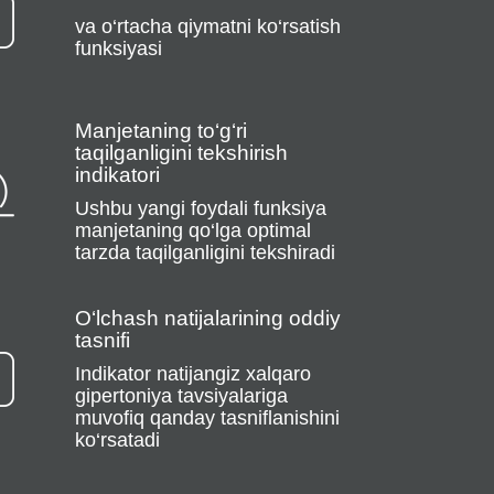
va o‘rtacha qiymatni ko‘rsatish
funksiyasi
Manjetaning to‘g‘ri
taqilganligini tekshirish
indikatori
Ushbu yangi foydali funksiya
manjetaning qo‘lga optimal
tarzda taqilganligini tekshiradi
O‘lchash natijalarining oddiy
tasnifi
Indikator natijangiz xalqaro
gipertoniya tavsiyalariga
muvofiq qanday tasniflanishini
ko‘rsatadi