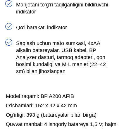
Manjetani to‘g‘ri taqilganligini bildiruvchi
indikator
Qo‘l harakati indikator
Saqlash uchun mato sumkasi, 4xAA
alkalin batareyalar, USB kabel, BP
Analyzer dasturi, tarmoq adapteri, qon
bosimi kundaligi va M-L manjet (22–42
sm) bilan jihozlangan
Model raqami:
BP A200 AFIB
O‘lchamlari:
152 x 92 x 42 mm
Og‘irligi:
393 g (batareyalar bilan birga)
Quvvat manbai:
4 ishqoriy batareya 1,5 V; hajmi