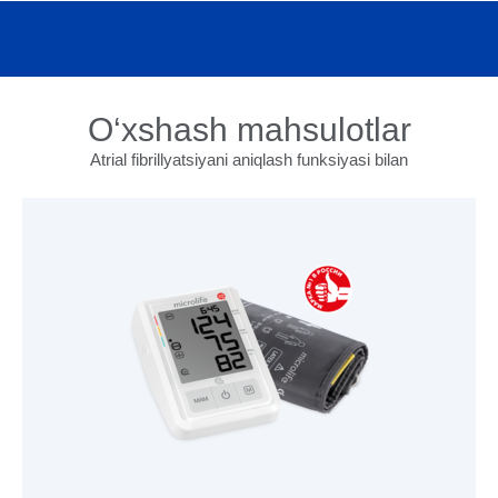
O‘xshash mahsulotlar
Atrial fibrillyatsiyani aniqlash funksiyasi bilan
MAHSULOTNI KO‘RISH