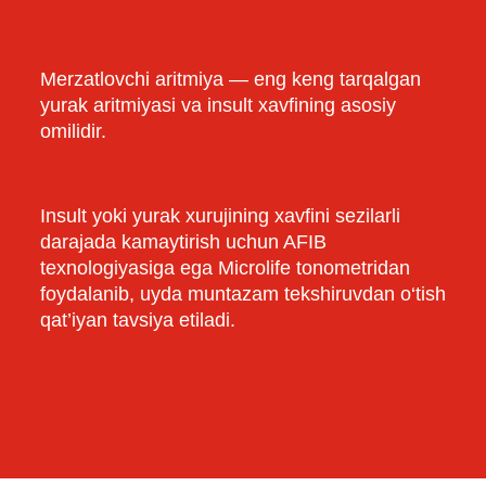
Merzatlovchi aritmiya — eng keng tarqalgan
yurak aritmiyasi va insult xavfining asosiy
omilidir.
Insult yoki yurak xurujining xavfini sezilarli
darajada kamaytirish uchun AFIB
texnologiyasiga ega Microlife tonometridan
foydalanib, uyda muntazam tekshiruvdan o‘tish
qat’iyan tavsiya etiladi.