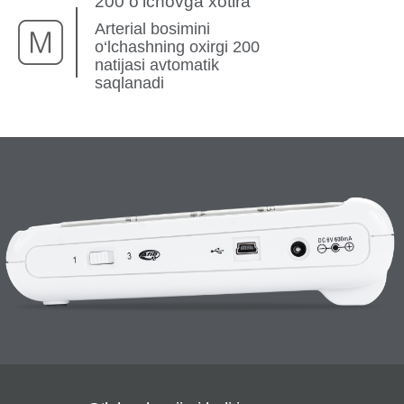
200 o‘lchovga xotira
Arterial bosimini
o‘lchashning oxirgi 200
natijasi avtomatik
saqlanadi