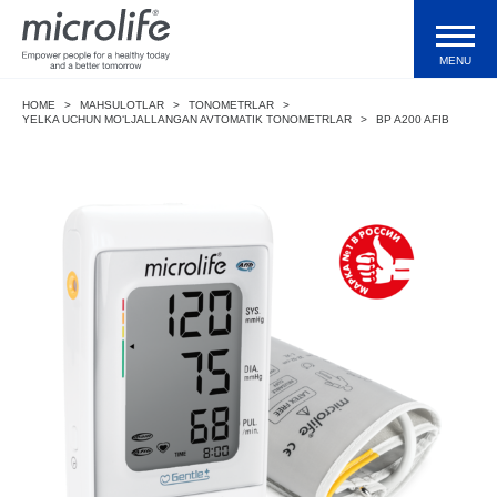
MENU
HOME
>
MAHSULOTLAR
>
TONOMETRLAR
>
Mahsulotlar
YELKA UCHUN MO‘LJALLANGAN AVTOMATIK TONOMETRLAR
>
BP A200 AFIB
Texnologiyalar
Qo‘llab-quvvatlash