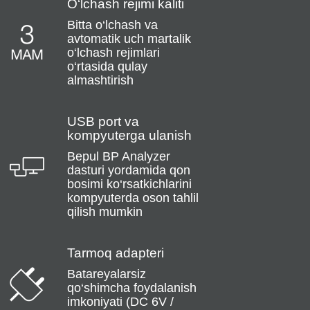
O‘lchash rejimi kaliti
Bitta o‘lchash va
avtomatik uch martalik
o‘lchash rejimlari
o‘rtasida qulay
almashtirish
USB port va
kompyuterga ulanish
Bepul BP Analyzer
dasturi yordamida qon
bosimi ko‘rsatkichlarini
kompyuterda oson tahlil
qilish mumkin
Tarmoq adapteri
Batareyalarsiz
qo‘shimcha foydalanish
imkoniyati (DC 6V /