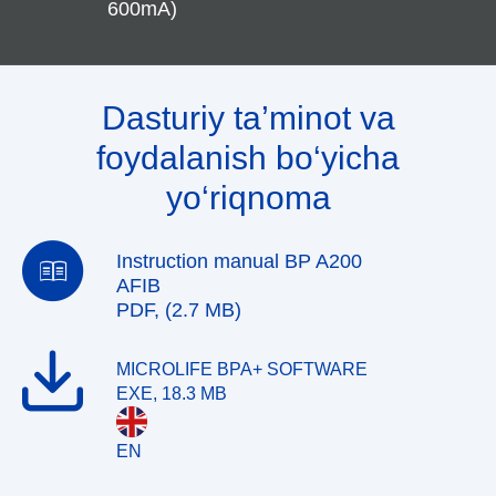
600mA)
Dasturiy ta’minot va
foydalanish bo‘yicha
yo‘riqnoma
Instruction manual BP A200
AFIB
PDF, (2.7 MB)
MICROLIFE BPA+ SOFTWARE
EXE, 18.3 MB
EN