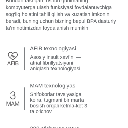
Bundan tashqari, ushbu qurilmaning
kompyuterga ulash funksiyasi foydalanuvchiga
sog‘liq holatini tahlil qilish va kuzatish imkonini
beradi, buning uchun bizning bepul BPA dasturiy
ta’minotimizdan foydalanish mumkin
AFIB texnologiyasi
Asosiy insult xavfini —
atrial fibrillyatsiyani
aniqlash texnologiyasi
MAM texnologiyasi
Shifokorlar tavsiyasiga
ko‘ra, tugmani bir marta
bosish orqali ketma-ket 3
ta o‘lchov