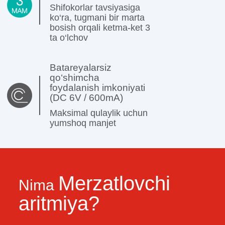
Shifokorlar tavsiyasiga
ko‘ra, tugmani bir marta
bosish orqali ketma-ket 3
ta o‘lchov
Batareyalarsiz
qo‘shimcha
foydalanish imkoniyati
(DC 6V / 600mA)
Maksimal qulaylik uchun
yumshoq manjet
Merzatlovchi
Nima
aritmiya?