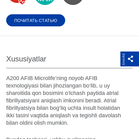
ПОЧИТАТЬ СТАТЬЮ
SHARE
Xususiyatlar
A200 AFIB Microlife’ning noyob AFIB
texnologiyasi bilan jihozlangan bo‘lib, u uy
sharoitida qon bosimini o‘lchash paytida atrial
fibrillyatsiyani aniqlash imkonini beradi. Atrial
fibrillyatsiya bilan bog‘liq uchta insult holatidan
ikki tasini vaqtida aniqlash va tegishli davolash
bilan oldini olish mumkin.