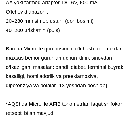
AA yoki tarmoq adapteri DC 6V, 600 mA
O‘lchov diapazoni:
20–280 mm simob ustuni (qon bosimi)
40–200 urish/min (puls)
Barcha Microlife qon bosimini o‘lchash tonometrlari
maxsus bemor guruhlari uchun klinik sinovdan
o‘tkazilgan, masalan: qandli diabet, terminal buyrak
kasalligi, homiladorlik va preeklampsiya,
gipotenziya va bolalar (13 yoshdan boshlab).
*AQShda Microlife AFIB tonometrlari faqat shifokor
retsepti bilan mavjud