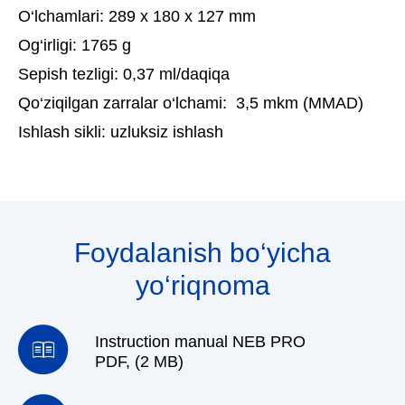
O‘lchamlari:
289 х 180 х 127 mm
Og‘irligi
: 1765 g
Sepish tezligi:
0,37 ml/daqiqa
Qo‘ziqilgan zarralar o‘lchami:
3,5 mkm (ММАD)
Ishlash sikli: uzluksiz ishlash
Foydalanish bo‘yicha
yo‘riqnoma
Instruction manual NEB PRO
PDF, (2 MB)