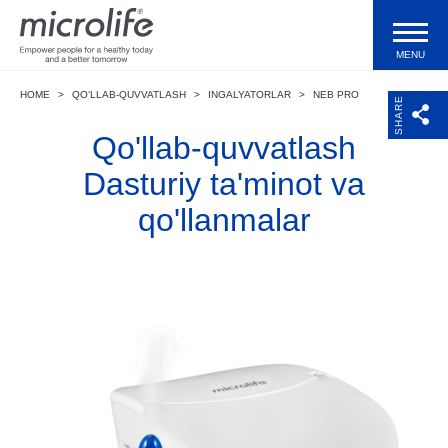
MENU
HOME
>
QO‘LLAB-QUVVATLASH
>
INGALYATORLAR
>
NEB PRO
Mahsulotlar
SHARE
Qo'llab-quvvatlash
Texnologiyalar
Dasturiy ta'minot va
qo'llanmalar
Qo‘llab-quvvatlash